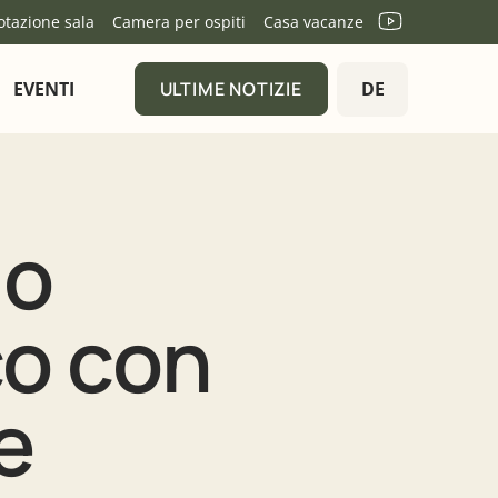
otazione sala
Camera per ospiti
Casa vacanze
ULTIME NOTIZIE
EVENTI
DE
ULTIME NOTIZIE
no
co con
e