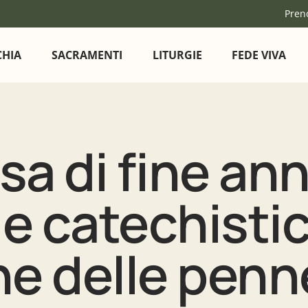
Pren
CHIA
SACRAMENTI
LITURGIE
FEDE VIVA
a di fine an
 e catechisti
ne delle penn