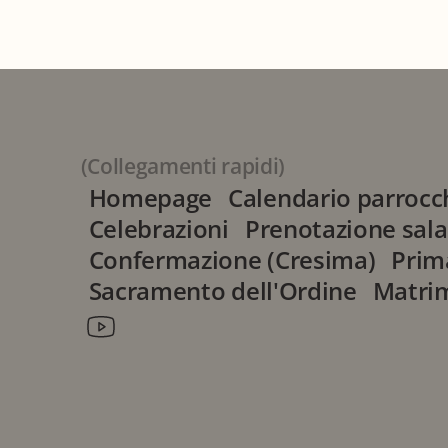
parr.smassunta@gmail.com (IT
(Collegamenti rapidi)
Homepage
Calendario parrocc
Celebrazioni
Prenotazione sala
Confermazione (Cresima)
Prim
Sacramento dell'Ordine
Matri