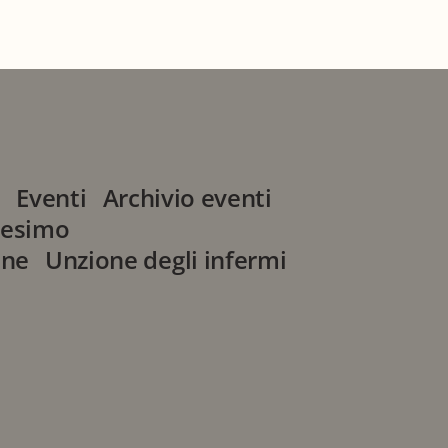
i
Eventi
Archivio eventi
tesimo
one
Unzione degli infermi