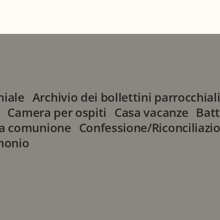
)
hiale
Archivio dei bollettini parrocchial
Camera per ospiti
Casa vacanze
Bat
a comunione
Confessione/Riconciliazi
monio