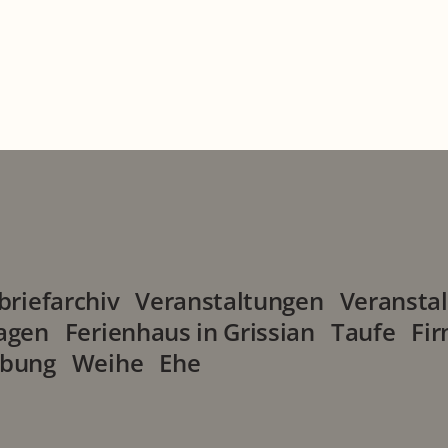
an.org (DE)
)
briefarchiv
Veranstaltungen
Veranstal
agen
Ferienhaus in Grissian
Taufe
Fi
lbung
Weihe
Ehe