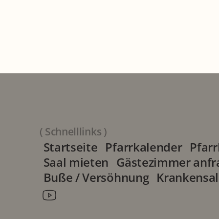
+39 0473 44 75 67 (IT)
pfarre@maria-himmelfahrt-mer
parr.smassunta@gmail.com (IT
( Schnelllinks )
Startseite
Pfarrkalender
Pfarr
Saal mieten
Gästezimmer anfr
Buße / Versöhnung
Krankensa