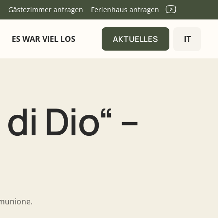
n
Gästezimmer anfragen
Ferienhaus anfragen
AKTUELLES
ES WAR VIEL LOS
IT
AKTUELLES
 di Dio“ –
omunione.