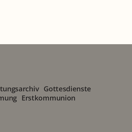
tungsarchiv
Gottesdienste
rmung
Erstkommunion