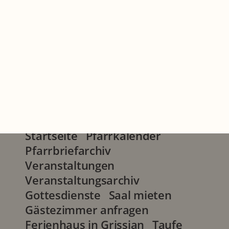
+39 0473 44 76 39 (DE)
+39 0473 44 75 67 (IT)
pfarre@maria-himmelfahrt-
meran.org (DE)
parr.smassunta@gmail.com (IT)
( Schnelllinks )
Startseite
Pfarrkalender
Pfarrbriefarchiv
Veranstaltungen
Veranstaltungsarchiv
Gottesdienste
Saal mieten
Gästezimmer anfragen
Ferienhaus in Grissian
Taufe